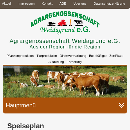
Aktuell
Impressum
Kontakt
AGB
Über uns
Datenschutzerklärung
Agrargenossenschaft Weidagrund e.G.
Aus der Region für die Region
Pflanzenproduktion
Tierproduktion
Direktvermarktung
Beschäftigte
Zertifikate
Ausbildung
Förderung
Hauptmenü
Speiseplan