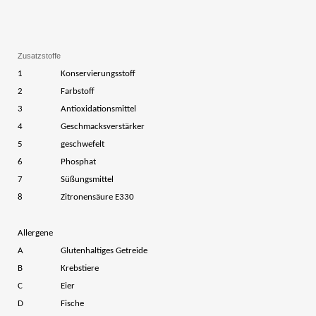
Zusatzstoffe
1
Konservierungsstoff
2
Farbstoff
3
Antioxidationsmittel
4
Geschmacksverstärker
5
geschwefelt
6
Phosphat
7
Süßungsmittel
8
Zitronensäure E330
Allergene
A
Glute
nhaltiges Getreide
B
Krebstiere
C
Eier
D
Fische