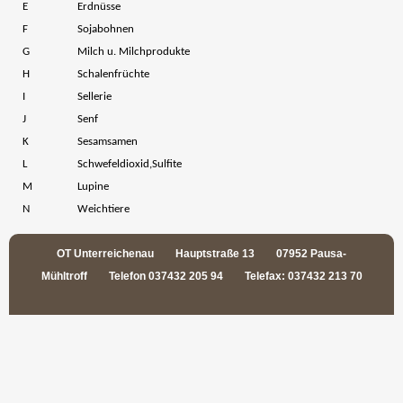
E
Erdnüsse
F
Sojabohnen
G
Milch u. Milchprodukte
H
Schalenfrüchte
I
Sellerie
J
Senf
K
Sesamsamen
L
Schwefeldioxid,Sulfite
M
Lupine
N
Weichtiere
OT Unterreichenau Hauptstraße 13 07952 Pausa-
Mühltroff Telefon 037432 205 94 Telefax: 037432 213 70